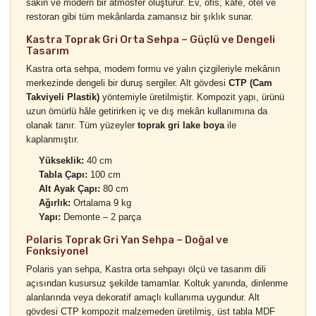
sakin ve modern bir atmosfer oluşturur. Ev, ofis, kafe, otel ve
restoran gibi tüm mekânlarda zamansız bir şıklık sunar.
Kastra Toprak Gri Orta Sehpa – Güçlü ve Dengeli
Tasarım
Kastra orta sehpa, modern formu ve yalın çizgileriyle mekânın
merkezinde dengeli bir duruş sergiler. Alt gövdesi
CTP (Cam
Takviyeli Plastik)
yöntemiyle üretilmiştir. Kompozit yapı, ürünü
uzun ömürlü hâle getirirken iç ve dış mekân kullanımına da
olanak tanır. Tüm yüzeyler
toprak gri lake boya
ile
kaplanmıştır.
Yükseklik:
40 cm
Tabla Çapı:
100 cm
Alt Ayak Çapı:
80 cm
Ağırlık:
Ortalama 9 kg
Yapı:
Demonte – 2 parça
Polaris Toprak Gri Yan Sehpa – Doğal ve
Fonksiyonel
Polaris yan sehpa, Kastra orta sehpayı ölçü ve tasarım dili
açısından kusursuz şekilde tamamlar. Koltuk yanında, dinlenme
alanlarında veya dekoratif amaçlı kullanıma uygundur. Alt
gövdesi CTP kompozit malzemeden üretilmiş, üst tabla MDF