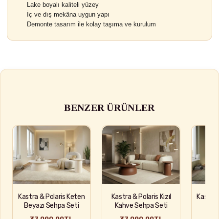
Lake boyalı kaliteli yüzey
İç ve dış mekâna uygun yapı
Demonte tasarım ile kolay taşıma ve kurulum
BENZER ÜRÜNLER
Kastra & Polaris Keten
Kastra & Polaris Kızıl
Kastra 
Beyazı Sehpa Seti
Kahve Sehpa Seti
Yeşi
37.000,00TL
37.000,00TL
37