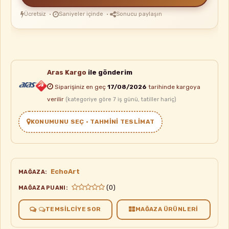
Ücretsiz ·
Saniyeler içinde ·
Sonucu paylaşın
Aras Kargo
ile gönderim
Siparişiniz en geç
17/08/2026
tarihinde kargoya
verilir
(kategoriye göre 7 iş günü, tatiller hariç)
KONUMUNU SEÇ • TAHMINI TESLIMAT
EchoArt
MAĞAZA:
(0)
MAĞAZA PUANI:
TEMSILCIYE SOR
MAĞAZA ÜRÜNLERI