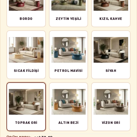
BORDO
ZEYTIN YEŞILI
KIZIL KAHVE
SICAK FILDIŞI
PETROL MAVISI
SIYAH
TOPRAK GRI
ALTIN BEJI
VIZON GRI