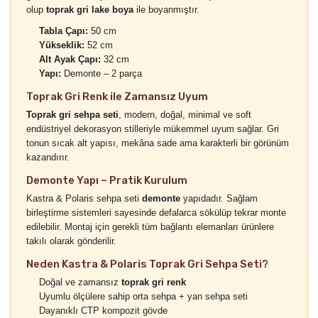
olup
toprak gri lake boya
ile boyanmıştır.
Tabla Çapı:
50 cm
Yükseklik:
52 cm
Alt Ayak Çapı:
32 cm
Yapı:
Demonte – 2 parça
Toprak Gri Renk ile Zamansız Uyum
Toprak gri sehpa seti
, modern, doğal, minimal ve soft
endüstriyel dekorasyon stilleriyle mükemmel uyum sağlar. Gri
tonun sıcak alt yapısı, mekâna sade ama karakterli bir görünüm
kazandırır.
Demonte Yapı – Pratik Kurulum
Kastra & Polaris sehpa seti
demonte
yapıdadır. Sağlam
birleştirme sistemleri sayesinde defalarca sökülüp tekrar monte
edilebilir. Montaj için gerekli tüm bağlantı elemanları ürünlere
takılı olarak gönderilir.
Neden Kastra & Polaris Toprak Gri Sehpa Seti?
Doğal ve zamansız
toprak gri renk
Uyumlu ölçülere sahip orta sehpa + yan sehpa seti
Dayanıklı CTP kompozit gövde