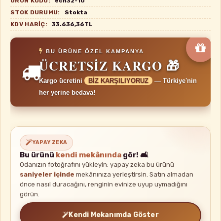
ÜRÜN KODU:
ech32-10
STOK DURUMU:
Stokta
KDV HARIÇ:
33.636,36TL
BU ÜRÜNE ÖZEL KAMPANYA
ÜCRETSİZ KARGO 🎁
Kargo ücretini
BİZ KARŞILIYORUZ
— Türkiye'nin
her yerine bedava!
YAPAY ZEKA
Bu ürünü
kendi mekânında
gör! 🛋️
Odanızın fotoğrafını yükleyin; yapay zeka bu ürünü
saniyeler içinde
mekânınıza yerleştirsin. Satın almadan
önce nasıl duracağını, renginin evinize uyup uymadığını
görün.
Kendi Mekanımda Göster