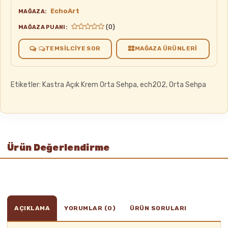
EchoArt
MAĞAZA:
(0)
MAĞAZA PUANI:
TEMSILCIYE SOR
MAĞAZA ÜRÜNLERI
Etiketler:
Kastra Açık Krem Orta Sehpa
,
ech202
,
Orta Sehpa
Ürün Değerlendirme
AÇIKLAMA
YORUMLAR (0)
ÜRÜN SORULARI