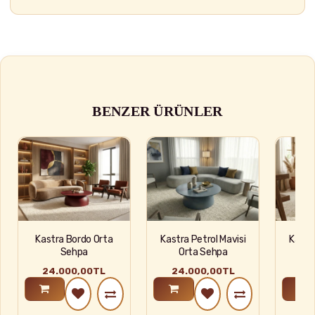
BENZER ÜRÜNLER
Kastra Bordo Orta
Kastra Petrol Mavisi
Kastr
Sehpa
Orta Sehpa
O
24.000,00TL
24.000,00TL
24