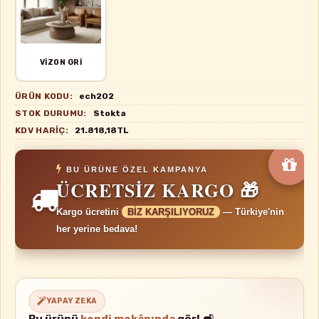
VIZON GRI
ÜRÜN KODU:
ech202
STOK DURUMU:
Stokta
KDV HARIÇ:
21.818,18TL
BU ÜRÜNE ÖZEL KAMPANYA
ÜCRETSİZ KARGO 🎁
Kargo ücretini
BİZ KARŞILIYORUZ
— Türkiye'nin
her yerine bedava!
YAPAY ZEKA
Bu ürünü
kendi mekânında
gör! 🛋️