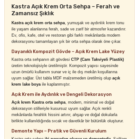
Kastra Açık Krem Orta Sehpa – Ferah ve
Zamansız Şıklık
Kastra açık krem orta sehpa
, yumuşak ve aydınlık krem tonu
ile yaşam alanlarına ferah, sade ve zarif bir atmosfer kazandırır.
Ev, ofis, kafe, otel ve restoran gibi farklı mekânlarda modern
dekorasyonu tamamlayan şık bir orta sehpa olarak öne çıkar.
Dayanıklı Kompozit Gövde – Açık Krem Lake Yüzey
Kastra orta sehpanın alt gövdesi
CTP (Cam Takviyeli Plastik)
üretim teknolojisiyle üretilmiştir. Kompozit yapısı sayesinde
uzun ömürlü kullanım sunar ve iç ile dış mekân koşullarına
uyum sağlar. Üst tabla MDF malzemeden üretilmiş olup
açık
krem lake boya
ile kaplanmıştır.
Açık Krem ile Aydınlık ve Dengeli Dekorasyon
Açık krem Kastra orta sehpa
, modern, minimal ve doğal
dekorasyon stilleriyle kusursuz uyum sağlar. Açık renkli
mekânlarda ferahlık hissini artırır, ahşap ve doğal dokularla
birlikte kullanıldığında sıcak ve davetkâr bir bütünlük oluşturur.
Demonte Yapı – Pratik ve Güvenli Kurulum
Kastra orta sehpa
iki parçadan oluşur ve demontedir
. Sağlam