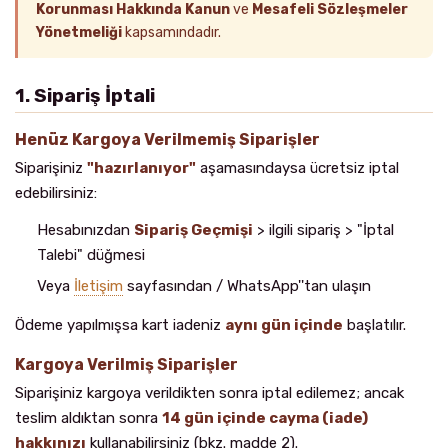
Korunması Hakkında Kanun
ve
Mesafeli Sözleşmeler
Yönetmeliği
kapsamındadır.
1. Sipariş İptali
Henüz Kargoya Verilmemiş Siparişler
Siparişiniz
"hazırlanıyor"
aşamasındaysa ücretsiz iptal
edebilirsiniz:
Hesabınızdan
Sipariş Geçmişi
> ilgili sipariş > "İptal
Talebi" düğmesi
Veya
İletişim
sayfasından / WhatsApp''tan ulaşın
Ödeme yapılmışsa kart iadeniz
aynı gün içinde
başlatılır.
Kargoya Verilmiş Siparişler
Siparişiniz kargoya verildikten sonra iptal edilemez; ancak
teslim aldıktan sonra
14 gün içinde cayma (iade)
hakkınızı
kullanabilirsiniz (bkz. madde 2).