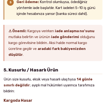
Geri ödeme:
Kontrol olumluysa, ödediğiniz
yöntemle iade başlatılır. Kart iadeleri 5–10 iş günü
içinde hesabınıza yansır (banka süreci dahil).
⚠ Önemli:
Kargoya verirken
iade anlaşma no'sunu
mutlaka belirtin ve ürünün
iade gönderimi
olduğunu
kargo görevlisine bildirin. Aksi halde normal kargo
ücretine geçilir ve
aradaki fark bakiyenizden
düşülür
.
5. Kusurlu / Hasarlı Ürün
Ürün size kusurlu, eksik veya hasarlı ulaştıysa
14 günle
sınırlı değildir
; ayıplı mal hükümleri uyarınca tarafımıza
bildirin:
Kargoda Hasar